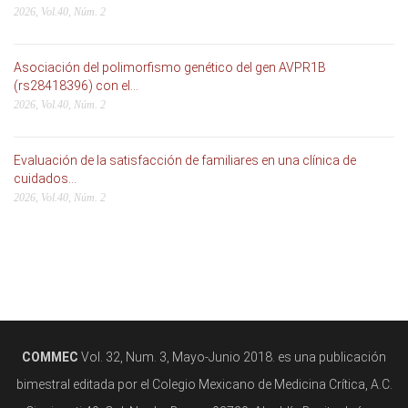
2026, Vol.40, Núm. 2
Asociación del polimorfismo genético del gen AVPR1B
(rs28418396) con el...
2026, Vol.40, Núm. 2
Evaluación de la satisfacción de familiares en una clínica de
cuidados...
2026, Vol.40, Núm. 2
COMMEC
Vol. 32, Num. 3, Mayo-Junio 2018. es una publicación
bimestral editada por el Colegio Mexicano de Medicina Crítica, A.C.