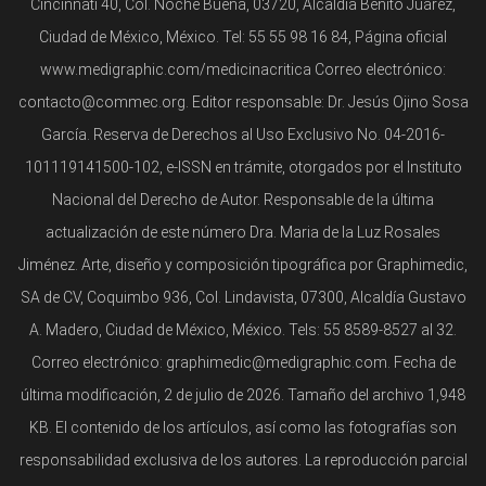
Cincinnati 40, Col. Noche Buena, 03720, Alcaldía Benito Juárez,
Ciudad de México, México. Tel: 55 55 98 16 84, Página oficial
www.medigraphic.com/medicinacritica Correo electrónico:
contacto@commec.org. Editor responsable: Dr. Jesús Ojino Sosa
García. Reserva de Derechos al Uso Exclusivo No. 04-2016-
101119141500-102, e-ISSN en trámite, otorgados por el Instituto
Nacional del Derecho de Autor. Responsable de la última
actualización de este número Dra. Maria de la Luz Rosales
Jiménez. Arte, diseño y composición tipográfica por Graphimedic,
SA de CV, Coquimbo 936, Col. Lindavista, 07300, Alcaldía Gustavo
A. Madero, Ciudad de México, México. Tels: 55 8589-8527 al 32.
Correo electrónico: graphimedic@medigraphic.com. Fecha de
última modificación, 2 de julio de 2026. Tamaño del archivo 1,948
KB. El contenido de los artículos, así como las fotografías son
responsabilidad exclusiva de los autores. La reproducción parcial