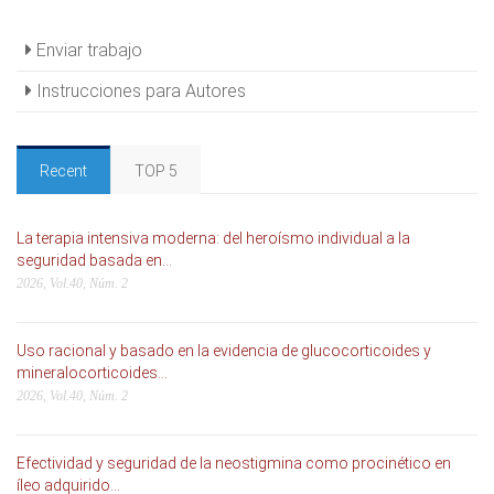
Enviar trabajo
Instrucciones para Autores
Recent
TOP 5
La terapia intensiva moderna: del heroísmo individual a la
seguridad basada en...
2026, Vol.40, Núm. 2
Uso racional y basado en la evidencia de glucocorticoides y
mineralocorticoides...
2026, Vol.40, Núm. 2
Efectividad y seguridad de la neostigmina como procinético en
íleo adquirido...