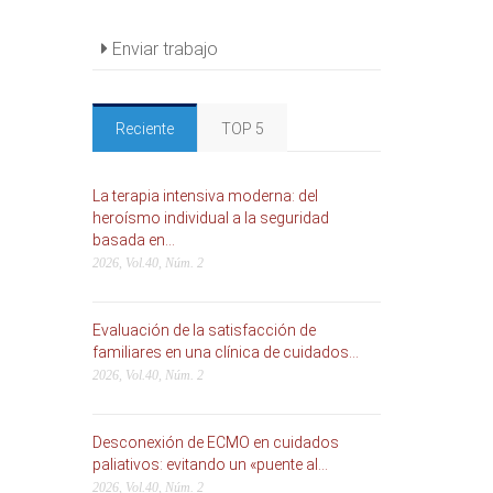
Enviar trabajo
Reciente
TOP 5
La terapia intensiva moderna: del
heroísmo individual a la seguridad
basada en...
2026, Vol.40, Núm. 2
Evaluación de la satisfacción de
familiares en una clínica de cuidados...
2026, Vol.40, Núm. 2
Desconexión de ECMO en cuidados
paliativos: evitando un «puente al...
2026, Vol.40, Núm. 2