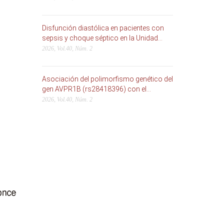
Disfunción diastólica en pacientes con
sepsis y choque séptico en la Unidad...
2026, Vol.40, Núm. 2
Asociación del polimorfismo genético del
gen AVPR1B (rs28418396) con el...
2026, Vol.40, Núm. 2